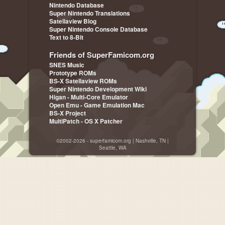
Nintendo Database
Super Nintendo Translations
Satellaview Blog
Super Nintendo Console Database
Text to 8-Bit
Friends of SuperFamicom.org
SNES Music
Prototype ROMs
BS-X Satellaview ROMs
Super Nintendo Development Wiki
Higan - Multi-Core Emulator
Open Emu - Game Emulation Mac
BS-X Project
MultiPatch - OS X Patcher
©2002-2026 - superfamicom.org | Nashville, TN |
Seattle, WA