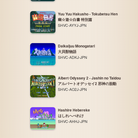
Yuu Yuu Hakusho - Tokubetsu Hen
幽☆遊☆白書 特別篇
SHVC-AYYJ-JPN
Daikaijuu Monogatari
大貝獣物語
SHVC-ADKJ-JPN
Albert Odyssey 2 - Jashin no Taidou
アルバートオデッセイ2 邪神の胎動
SHVC-AO2J-JPN
Hashire Hebereke
はしれへべれけ
SHVC-AHHJ-JPN