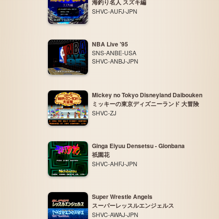
海釣り名人 スズキ編
SHVC-AUFJ-JPN
NBA Live '95
SNS-ANBE-USA
SHVC-ANBJ-JPN
Mickey no Tokyo Disneyland Daibouken
ミッキーの東京ディズニーランド 大冒険
SHVC-ZJ
Ginga Eiyuu Densetsu - Gionbana
祇園花
SHVC-AHFJ-JPN
Super Wrestle Angels
スーパーレッスルエンジェルス
SHVC-AWAJ-JPN