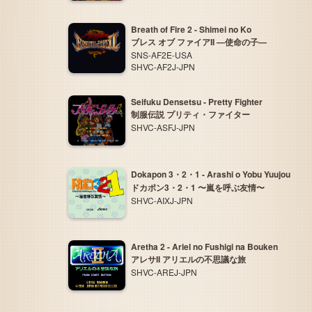
Breath of Fire 2 - Shimei no Ko
ブレス オブ ファイアII —使命の子—
SNS-AF2E-USA
SHVC-AF2J-JPN
Seifuku Densetsu - Pretty Fighter
制服伝説 プリティ・ファイター
SHVC-ASFJ-JPN
Dokapon 3・2・1 - Arashi o Yobu Yuujou
ドカポン3・2・1 〜嵐を呼ぶ友情〜
SHVC-AIXJ-JPN
Aretha 2 - Ariel no Fushigi na Bouken
アレサII アリエルの不思議な旅
SHVC-AREJ-JPN