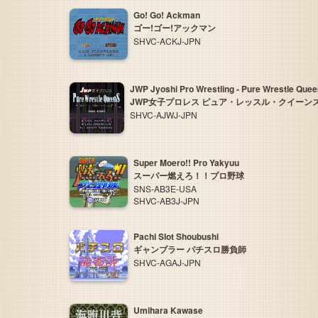
Go! Go! Ackman
ゴー!ゴー!アックマン
SHVC-ACKJ-JPN
JWP Jyoshi Pro Wrestling - Pure Wrestle Que
JWP女子プロレス ピュア・レッスル・クイーン
SHVC-AJWJ-JPN
Super Moero!! Pro Yakyuu
スーパー燃えろ！！プロ野球
SNS-AB3E-USA
SHVC-AB3J-JPN
Pachi Slot Shoubushi
ギャンブラー パチスロ勝負師
SHVC-AGAJ-JPN
Umihara Kawase