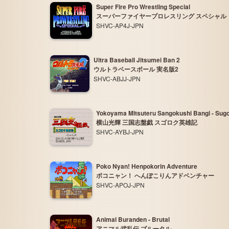
Super Fire Pro Wrestling Special
スーパーファイヤープロレスリング スペシャル
SHVC-AP4J-JPN
Ultra Baseball Jitsumei Ban 2
ウルトラベースボール 実名版2
SHVC-ABJJ-JPN
Yokoyama Mitsuteru Sangokushi Bangi - Sugo
横山光輝 三国志盤戯 スゴロク英雄記
SHVC-AYBJ-JPN
Poko Nyan! Henpokorin Adventure
ポコニャン！ へんぽこりんアドベンチャー
SHVC-APOJ-JPN
Animal Buranden - Brutal
アニマル武乱伝 ブルータル