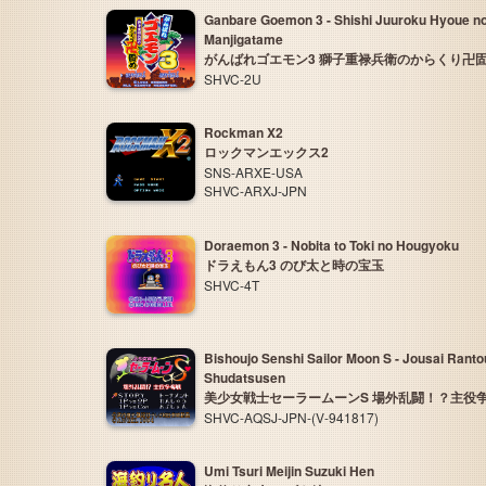
Ganbare Goemon 3 - Shishi Juuroku Hyoue no
Manjigatame
がんばれゴエモン3 獅子重禄兵衛のからくり卍
SHVC-2U
Rockman X2
ロックマンエックス2
SNS-ARXE-USA
SHVC-ARXJ-JPN
Doraemon 3 - Nobita to Toki no Hougyoku
ドラえもん3 のび太と時の宝玉
SHVC-4T
Bishoujo Senshi Sailor Moon S - Jousai Rant
Shudatsusen
美少女戦士セーラームーンS 場外乱闘！？主役
SHVC-AQSJ-JPN-(V-941817)
Umi Tsuri Meijin Suzuki Hen