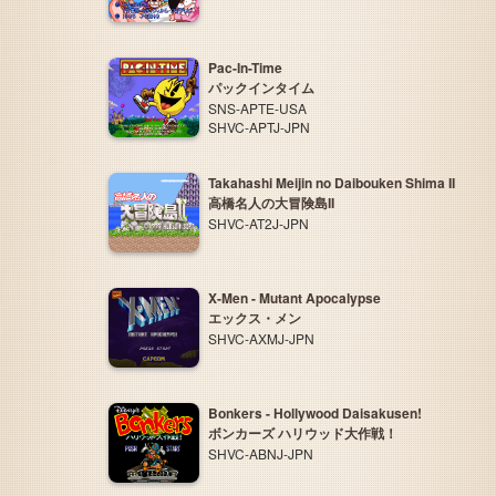
Pac-In-Time
パックインタイム
SNS-APTE-USA
SHVC-APTJ-JPN
Takahashi Meijin no Daibouken Shima II
高橋名人の大冒険島II
SHVC-AT2J-JPN
X-Men - Mutant Apocalypse
エックス・メン
SHVC-AXMJ-JPN
Bonkers - Hollywood Daisakusen!
ボンカーズ ハリウッド大作戦！
SHVC-ABNJ-JPN