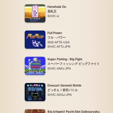
Hanafuda Ou
花札王
SHVC-IJ
Full Power
フル・パワー
SNS-AFTE-USA
SHVC-AFTJ-JPN
Super Fishing - Big Fight
スーパーフィッシング ビッグファイト
SHVC-ANFJ-JPN
Dossun! Ganseki Battle
どっすん！岩石バトル
SHVC-ADGJ-JPN
Big Ichigeki! Pachi-Slot Daikouryaku