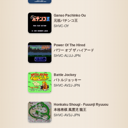
Ganso Pachinko Ou
元祖パチンコ王
SHVC-OY
Power Of The Hired
パワー オブ ザ ハイアード
SHVC-ALUJ-JPN
Battle Jockey
バトルジョッキー
SHVC-AV2J-JPN
Honkaku Shougi - Fuuunji Ryuuou
本格将棋 風雲児 龍王
SHVC-AV3J-JPN