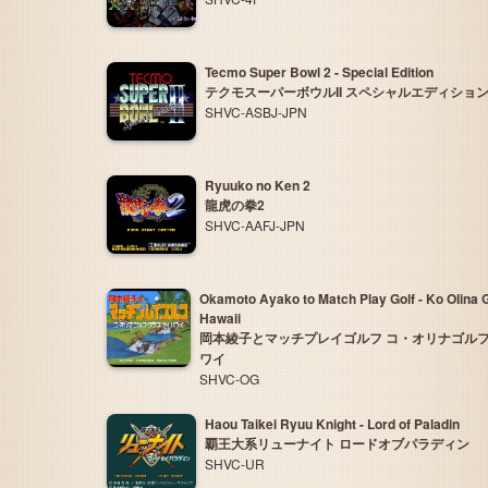
Tecmo Super Bowl 2 - Special Edition
テクモスーパーボウルII スペシャルエディショ
SHVC-ASBJ-JPN
Ryuuko no Ken 2
龍虎の拳2
SHVC-AAFJ-JPN
Okamoto Ayako to Match Play Golf - Ko Olina G
Hawaii
岡本綾子とマッチプレイゴルフ コ・オリナゴルフク
ワイ
SHVC-OG
Haou Taikei Ryuu Knight - Lord of Paladin
覇王大系リューナイト ロードオブパラディン
SHVC-UR