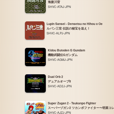
海腹川背
SHVC-ATAJ-JPN
Lupin Sansei - Densetsu no Hihou o Oe
ルパン三世 伝説の秘宝を追え！
SHVC-ALPJ-JPN
Kidou Butoden G Gundam
機動武闘伝Gガンダム
SHVC-AGMJ-JPN
Dual Orb 2
デュアルオーブII
SHVC-AD2J-JPN
Super Zugan 2 - Tsukanpo Fighter
スーパーヅガン2 ツカンポファイター〜明菜コ
SHVC-AJZJ-JPN