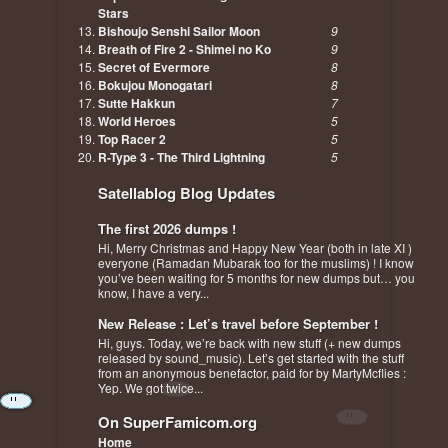
Stars
Bishoujo Senshi Sailor Moon
9
Breath of Fire 2 - Shimei no Ko
9
Secret of Evermore
8
Bokujou Monogatari
8
Sutte Hakkun
7
World Heroes
5
Top Racer 2
5
R-Type 3 - The Third Lightning
5
Satellablog Blog Updates
The first 2026 dumps !
Hi, Merry Christmas and Happy New Year (both in late XI )
everyone (Ramadan Mubarak too for the muslims) ! I know
you’ve been waiting for 5 months for new dumps but… you
know, I have a very...
New Release : Let’s travel before September !
Hi, guys. Today, we’re back with new stuff (+ new dumps
released by sound_music). Let’s get started with the stuff
from an anonymous benefactor, paid for by MartyMcflies :
Yep. We got twice...
On SuperFamicom.org
Home