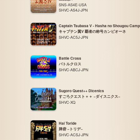
SNS-AS4E-USA
SHVC-AS4J-JPN
Captain Tsubasa V - Hasha no Shougou Camp
キャプテン翼V 覇者の称号カンピオーネ
SHVC-AC5J-JPN
Battle Cross
バトルクロス
SHVC-ABCJ-JPN
Sugoro Quest++ Dicenics
すごろクエスト＋＋ −ダイスニクス−
SHVC-XQ
Hai Toride
牌砦 −トリデ−
SHVC-ACSJ-JPN