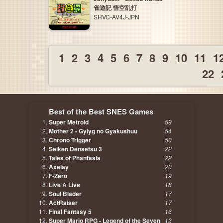
雀遊記 悟空乱打
SHVC-AV4J-JPN
1
2
3
4
5
6
7
8
9
10
11
1
22
Best of the Best SNES Games
Super Metroid
59
Mother 2 - Gyiyg no Gyakushuu
54
Chrono Trigger
50
Seiken Densetsu 3
22
Tales of Phantasia
22
Axelay
20
F-Zero
19
Live A Live
18
Soul Blader
17
ActRaiser
17
Final Fantasy 5
16
Super Mario RPG - Legend of the Seven
13