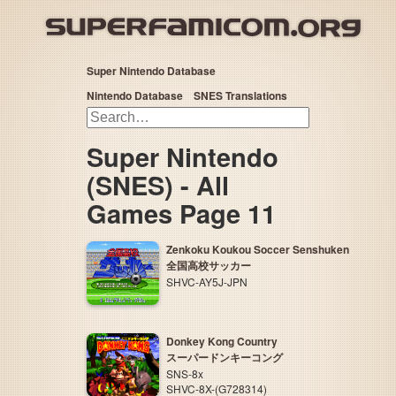
Super Nintendo Database
Nintendo Database
SNES Translations
Super Nintendo
(SNES) - All
Games Page 11
Zenkoku Koukou Soccer Senshuken
全国高校サッカー
SHVC-AY5J-JPN
Donkey Kong Country
スーパードンキーコング
SNS-8x
SHVC-8X-(G728314)