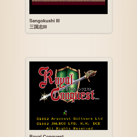
Sangokushi III
三国志III
Royal Conquest