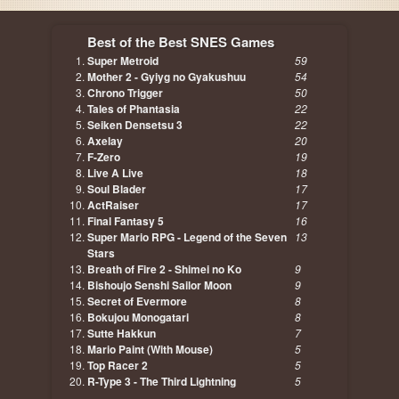
Best of the Best SNES Games
Super Metroid
59
Mother 2 - Gyiyg no Gyakushuu
54
Chrono Trigger
50
Tales of Phantasia
22
Seiken Densetsu 3
22
Axelay
20
F-Zero
19
Live A Live
18
Soul Blader
17
ActRaiser
17
Final Fantasy 5
16
Super Mario RPG - Legend of the Seven
13
Stars
Breath of Fire 2 - Shimei no Ko
9
Bishoujo Senshi Sailor Moon
9
Secret of Evermore
8
Bokujou Monogatari
8
Sutte Hakkun
7
Mario Paint (With Mouse)
5
Top Racer 2
5
R-Type 3 - The Third Lightning
5