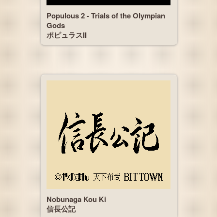
Populous 2 - Trials of the Olympian
Gods
ポピュラスII
Nobunaga Kou Ki
信長公記