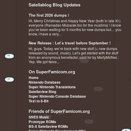
Satellablog Blog Updates
The first 2026 dumps !
Hi, Merry Christmas and Happy New Year (both in late XI )
everyone (Ramadan Mubarak too for the muslims) ! I know
you’ve been waiting for 5 months for new dumps but… you
know, I have a very...
New Release : Let’s travel before September !
Hi, guys. Today, we’re back with new stuff (+ new dumps
released by sound_music). Let’s get started with the stuff
from an anonymous benefactor, paid for by MartyMcflies :
Yep. We got twice...
On SuperFamicom.org
Home
Nintendo Database
Super Nintendo Translations
Satellaview Blog
Super Nintendo Console Database
Text to 8-Bit
Friends of SuperFamicom.org
SNES Music
Prototype ROMs
BS-X Satellaview ROMs